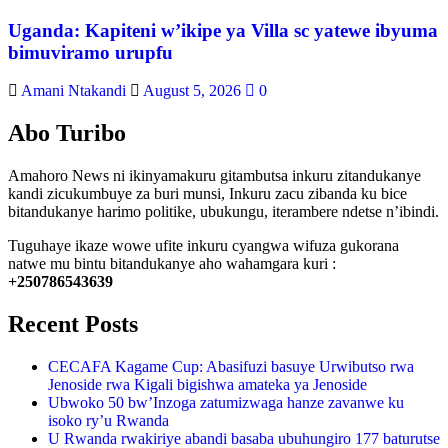
Uganda: Kapiteni w’ikipe ya Villa sc yatewe ibyuma
bimuviramo urupfu
Amani Ntakandi
August 5, 2026
0
Abo Turibo
Amahoro News ni ikinyamakuru gitambutsa inkuru zitandukanye
kandi zicukumbuye za buri munsi, Inkuru zacu zibanda ku bice
bitandukanye harimo politike, ubukungu, iterambere ndetse n’ibindi.
Tuguhaye ikaze wowe ufite inkuru cyangwa wifuza gukorana
natwe mu bintu bitandukanye aho wahamgara kuri :
+250786543639
Recent Posts
CECAFA Kagame Cup: Abasifuzi basuye Urwibutso rwa
Jenoside rwa Kigali bigishwa amateka ya Jenoside
Ubwoko 50 bw’Inzoga zatumizwaga hanze zavanwe ku
isoko ry’u Rwanda
U Rwanda rwakiriye abandi basaba ubuhungiro 177 baturutse