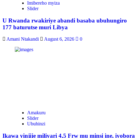
Imibereho myiza
Slider
U Rwanda rwakiriye abandi basaba ubuhungiro
177 baturutse muri Libya
Amani Ntakandi
August 6, 2026
0
Amakuru
Slider
Ubuhinzi
Ikawa yinjije miliyari 4,5 Frw mu minsi ine, iyobora