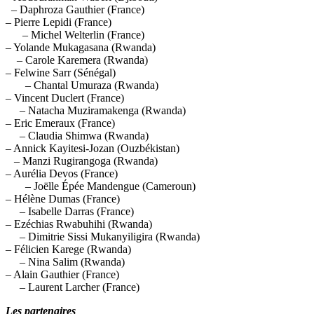
– Daphroza Gauthier (France)
– Pierre Lepidi (France)
– Michel Welterlin (France)
– Yolande Mukagasana (Rwanda)
– Carole Karemera (Rwanda)
– Felwine Sarr (Sénégal)
– Chantal Umuraza (Rwanda)
– Vincent Duclert (France)
– Natacha Muziramakenga (Rwanda)
– Eric Emeraux (France)
– Claudia Shimwa (Rwanda)
– Annick Kayitesi-Jozan (Ouzbékistan)
– Manzi Rugirangoga (Rwanda)
– Aurélia Devos (France)
– Joëlle Épée Mandengue (Cameroun)
– Hélène Dumas (France)
– Isabelle Darras (France)
– Ezéchias Rwabuhihi (Rwanda)
– Dimitrie Sissi Mukanyiligira (Rwanda)
– Félicien Karege (Rwanda)
– Nina Salim (Rwanda)
– Alain Gauthier (France)
– Laurent Larcher (France)
Les partenaires