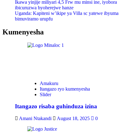
Ikawa yinjije miliyari 4,5 Frw mu minsi ine, iyobora
ibicuruzwa byoherejwe hanze
Uganda: Kapiteni w’ikipe ya Villa sc yatewe ibyuma
bimuviramo urupfu
Kumenyesha
Amakuru
Itangazo ryo kumenyesha
Slider
Itangazo risaba guhinduza izina
Amani Ntakandi
August 18, 2025
0