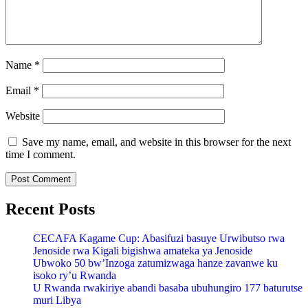
Name
*
Email
*
Website
Save my name, email, and website in this browser for the next
time I comment.
Recent Posts
CECAFA Kagame Cup: Abasifuzi basuye Urwibutso rwa
Jenoside rwa Kigali bigishwa amateka ya Jenoside
Ubwoko 50 bw’Inzoga zatumizwaga hanze zavanwe ku
isoko ry’u Rwanda
U Rwanda rwakiriye abandi basaba ubuhungiro 177 baturutse
muri Libya