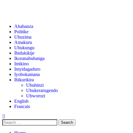
Ahabanza
Politike
Ubuzima
Amakuru
Ubukungu
Ibidukikije
Ikoranabuhanga
Imikino
Imyidagaduro
Iyobokamana
Ibikurikira
Ubuhinzi
Ubukerarugendo
Ubworozi
English
Francais
Home